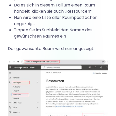
M
Da es sich in diesem Fall um einen Raum
handelt, klicken Sie auch „Ressourcen“
e
Nun wird eine Liste aller Raumpostfächer
angezeigt.
Tippen Sie im Suchfeld den Namen des
e
gewünschten Raumes ein
Der gewünschte Raum wird nun angezeigt.
t
i
n