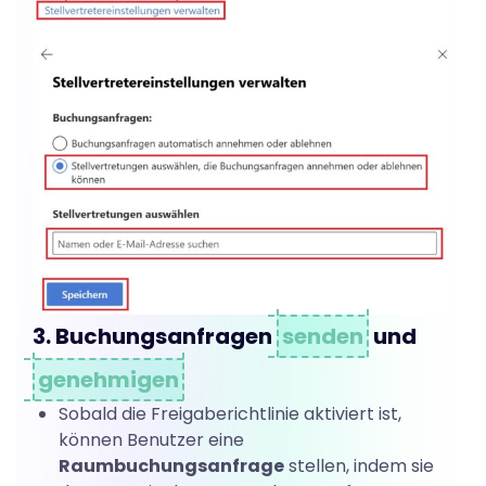
o
k
f
r
e
3. Buchungsanfragen
senden
und
i
genehmigen
Sobald die Freigaberichtlinie aktiviert ist,
g
können Benutzer eine
Raumbuchungsanfrage
stellen, indem sie