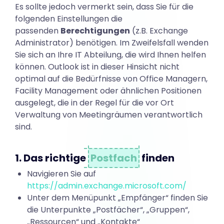
Es sollte jedoch vermerkt sein, dass Sie für die
g
folgenden Einstellungen die
passenden
Berechtigungen
(z.B. Exchange
Administrator) benötigen. Im Zweifelsfall wenden
e
Sie sich an Ihre IT Abteilung, die wird Ihnen helfen
können. Outlook ist in dieser Hinsicht nicht
optimal auf die Bedürfnisse von Office Managern,
n
Facility Management oder ähnlichen Positionen
ausgelegt, die in der Regel für die vor Ort
Verwaltung von Meetingräumen verantwortlich
f
sind.
ü
1. Das richtige
Postfach
finden
Navigieren Sie auf
r
https://admin.exchange.microsoft.com/
Unter dem Menüpunkt „Empfänger“ finden Sie
die Unterpunkte „Postfächer“, „Gruppen“,
„Ressourcen“ und „Kontakte“