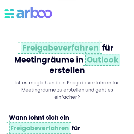
B
u
c
Freigabeverfahren
für
Meetingräume in
Outlook
h
erstellen
Ist es möglich und ein Freigabeverfahren für
u
Meetingräume zu erstellen und geht es
einfacher?
n
Wann lohnt sich ein
Freigabeverfahren
für