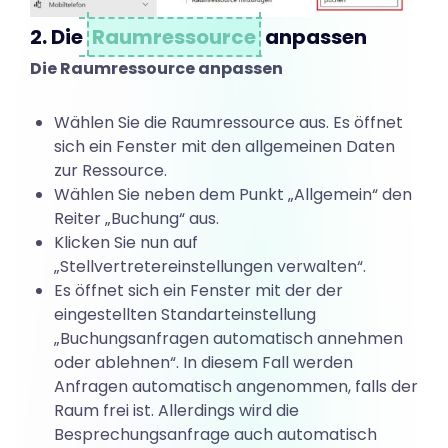
g
2. Die
Raumressource
anpassen
r
Die Raumressource anpassen
ä
Wählen Sie die Raumressource aus. Es öffnet
sich ein Fenster mit den allgemeinen Daten
zur Ressource.
u
Wählen Sie neben dem Punkt „Allgemein“ den
Reiter „Buchung“ aus.
Klicken Sie nun auf
m
„Stellvertretereinstellungen verwalten“.
Es öffnet sich ein Fenster mit der der
eingestellten Standarteinstellung
e
„Buchungsanfragen automatisch annehmen
oder ablehnen“. In diesem Fall werden
i
Anfragen automatisch angenommen, falls der
Raum frei ist. Allerdings wird die
Besprechungsanfrage auch automatisch