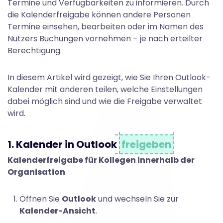
e
Termine und Verfügbarkeiten zu informieren. Durch
die Kalenderfreigabe können andere Personen
r
Termine einsehen, bearbeiten oder im Namen des
Nutzers Buchungen vornehmen – je nach erteilter
Berechtigung.
i
In diesem Artikel wird gezeigt, wie Sie Ihren Outlook-
Kalender mit anderen teilen, welche Einstellungen
n
dabei möglich sind und wie die Freigabe verwaltet
wird.
O
1. Kalender in Outlook
freigeben
Kalenderfreigabe für Kollegen innerhalb der
u
Organisation
t
Öffnen Sie
Outlook
und wechseln Sie zur
Kalender-Ansicht
.