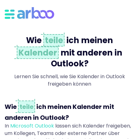
K
a
Wie
teile
ich meinen
l
Kalender
mit anderen in
Outlook?
e
Lernen Sie schnell, wie Sie Kalender in Outlook
freigeben können
n
Wie
teile
ich meinen Kalender mit
d
anderen in Outlook?
In
Microsoft Outlook
lassen sich Kalender freigeben,
um Kollegen, Teams oder externe Partner über