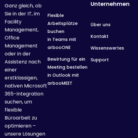
Unternehmen
Ganz gleich, ob
Sie in der IT, im
Flexible
Facility
Arbeitsplätze
Über uns
Management,
buchen
Kontakt
Office
in Teams mit
Management
arbooONE
Wissenswertes
oder in der
Bewirtung für ein
Support
Assistenz nach
Meeting bestellen
einer
in Outlook mit
erstklassigen,
arbooMEET
nativen Microsoft
365-Integration
suchen, um
flexible
Büroarbeit zu
optimieren –
unsere Lösungen