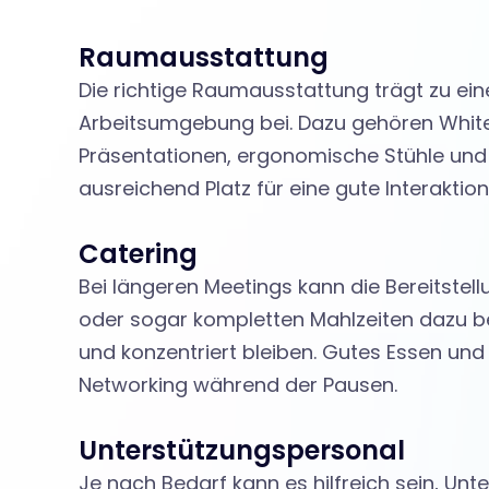
n
g
Raumausstattung
Die richtige Raumausstattung trägt zu e
e
Arbeitsumgebung bei. Dazu gehören Whiteb
Präsentationen, ergonomische Stühle und 
ausreichend Platz für eine gute Interakti
n
Catering
i
Bei längeren Meetings kann die Bereitstel
oder sogar kompletten Mahlzeiten dazu b
n
und konzentriert bleiben. Gutes Essen un
Networking während der Pausen.
O
Unterstützungspersonal
Je nach Bedarf kann es hilfreich sein, Un