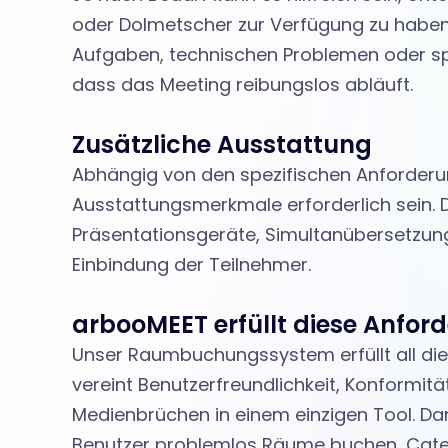
u
oder Dolmetscher zur Verfügung zu haben.
Aufgaben, technischen Problemen oder spr
t
dass das Meeting reibungslos abläuft.
Zusätzliche Ausstattung
l
Abhängig von den spezifischen Anforder
Ausstattungsmerkmale erforderlich sein. 
o
Präsentationsgeräte, Simultanübersetzung
Einbindung der Teilnehmer.
o
arbooMEET erfüllt diese Anfor
Unser Raumbuchungssystem erfüllt all di
k
vereint Benutzerfreundlichkeit, Konformit
Medienbrüchen in einem einzigen Tool. Dan
Benutzer problemlos Räume buchen, Cateri