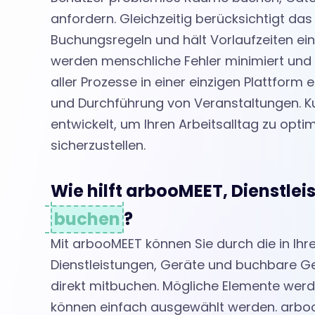
b
anfordern. Gleichzeitig berücksichtigt da
u
Buchungsregeln und hält Vorlaufzeiten ei
werden menschliche Fehler minimiert und w
aller Prozesse in einer einzigen Plattform 
c
und Durchführung von Veranstaltungen. 
entwickelt, um Ihren Arbeitsalltag zu opti
h
sicherzustellen.
e
Wie hilft arbooMEET, Dienstlei
buchen
?
n
Mit arbooMEET können Sie durch die in Ih
Dienstleistungen, Geräte und buchbare 
w
direkt mitbuchen. Mögliche Elemente wer
können einfach ausgewählt werden. arbooM