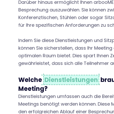
Darüber hinaus ermöglicht Ihnen arbooMEE
D
Besprechung auszuwählen. Sie können zw
Konferenztischen, Stühlen oder sogar Si
i
für Ihre spezifischen Anforderungen zu sc
Indem Sie diese Dienstleistungen und Sitzp
e
können Sie sicherstellen, dass Ihr Meeting
optimalen Raum bietet. Dies spart Ihnen Z
n
gewährleistet, dass sich alle Teilnehmer 
s
Welche
Dienstleistungen
brau
Meeting?
t
Dienstleistungen umfassen auch die Bereit
Meetings benötigt werden können. Diese Ma
den erfolgreichen Ablauf einer Besprechun