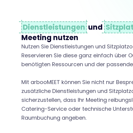
l
u
Dienstleistungen
und
Sitzpla
n
Meeting nutzen
Nutzen Sie Dienstleistungen und Sitzplatzo
Reservieren Sie diese ganz einfach über O
g
benötigten Ressourcen und der passende S
u
Mit arbooMEET können Sie nicht nur Bes
zusätzliche Dienstleistungen und Sitzpla
n
sicherzustellen, dass Ihr Meeting reibungs
Catering-Service oder technische Unterstü
Raumbuchung angeben.
d