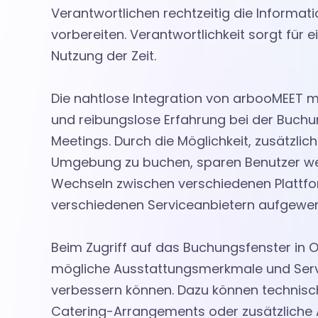
Verantwortlichen rechtzeitig die Informati
i
vorbereiten. Verantwortlichkeit sorgt für 
Nutzung der Zeit.
e
Die nahtlose Integration von arbooMEET m
P
und reibungslose Erfahrung bei der Buchu
Meetings. Durch die Möglichkeit, zusätzlic
Umgebung zu buchen, sparen Benutzer wert
r
Wechseln zwischen verschiedenen Plattf
verschiedenen Serviceanbietern aufgew
o
Beim Zugriff auf das Buchungsfenster in
f
mögliche Ausstattungsmerkmale und Servic
verbessern können. Dazu können technisc
Catering-Arrangements oder zusätzliche 