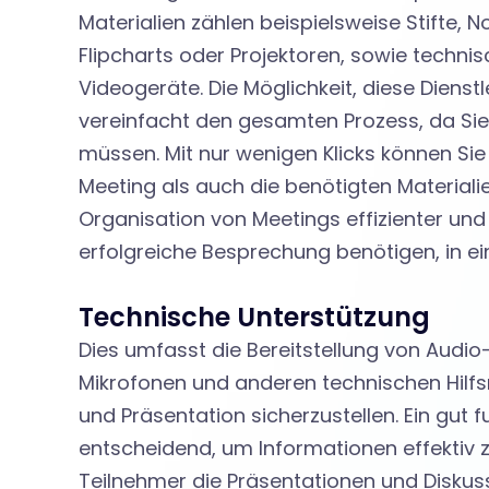
l
Materialien zählen beispielsweise Stifte, N
Flipcharts oder Projektoren, sowie techni
e
Videogeräte. Die Möglichkeit, diese Dienst
vereinfacht den gesamten Prozess, da Si
i
müssen. Mit nur wenigen Klicks können Si
Meeting als auch die benötigten Materiali
Organisation von Meetings effizienter und 
s
erfolgreiche Besprechung benötigen, in 
t
Technische Unterstützung
Dies umfasst die Bereitstellung von Audio
u
Mikrofonen und anderen technischen Hilfs
und Präsentation sicherzustellen. Ein gut 
entscheidend, um Informationen effektiv zu
Teilnehmer die Präsentationen und Diskus